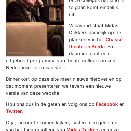
onze colleges het land in
te gaan komt eindelijk
uit.
Vanavond staat Midas
Dekkers namelijk op de
planken van het
Chassé
theater in Breda
. En
daarmee gaat een
uitgebreid programma van theatercolleges in vele
Nederlanse zalen van start.
Binnenkort op deze site meer nieuws hierover en op
dat moment presenteren we tevens een nieuwe
versie van deze website.
Hou ons dus in de gaten en volg ons op
Facebook
en
Twitter
.
O ja, zin om te komen kijken, luisteren en genieten
van het theatercollege van
Midas Dekkers
en onze