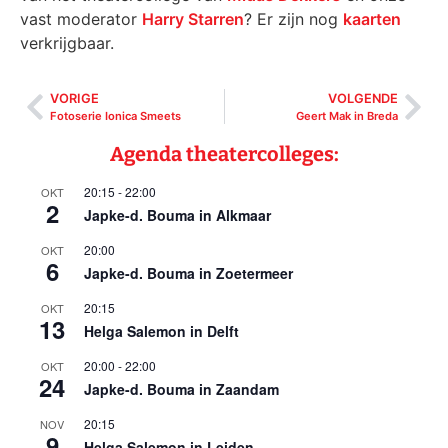
vast moderator
Harry Starren
? Er zijn nog
kaarten
verkrijgbaar.
VORIGE
VOLGENDE
Fotoserie Ionica Smeets
Geert Mak in Breda
Agenda theatercolleges:
20:15
-
22:00
OKT
2
Japke-d. Bouma in Alkmaar
20:00
OKT
6
Japke-d. Bouma in Zoetermeer
20:15
OKT
13
Helga Salemon in Delft
20:00
-
22:00
OKT
24
Japke-d. Bouma in Zaandam
20:15
NOV
9
Helga Salemon in Leiden