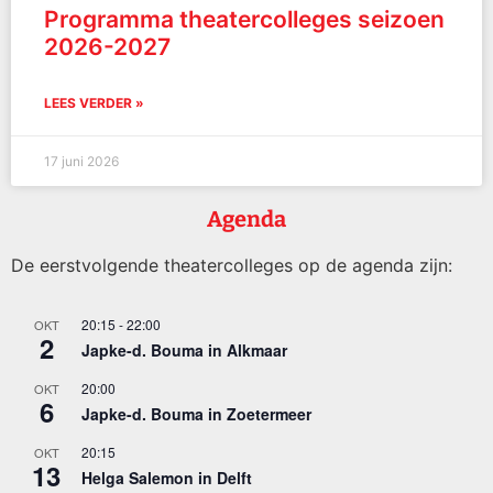
Programma theatercolleges seizoen
2026-2027
LEES VERDER »
17 juni 2026
Agenda
De eerstvolgende theatercolleges op de agenda zijn:
20:15
-
22:00
OKT
2
Japke-d. Bouma in Alkmaar
20:00
OKT
6
Japke-d. Bouma in Zoetermeer
20:15
OKT
13
Helga Salemon in Delft