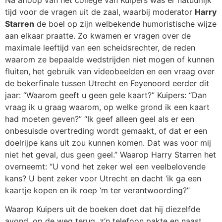
tijd voor de vragen uit de zaal, waarbij moderator
Harry
Starren
de boel op zijn welbekende humoristische wijze
aan elkaar praatte. Zo kwamen er vragen over de
maximale leeftijd van een scheidsrechter, de reden
waarom ze bepaalde wedstrijden niet mogen of kunnen
fluiten, het gebruik van videobeelden en een vraag over
de bekerfinale tussen Utrecht en Feyenoord eerder dit
jaar: “Waarom geeft u geen gele kaart?” Kuipers: “Dan
vraag ik u graag waarom, op welke grond ik een kaart
had moeten geven?” “Ik geef alleen geel als er een
onbesuisde overtreding wordt gemaakt, of dat er een
doelrijpe kans uit zou kunnen komen. Dat was voor mij
niet het geval, dus geen geel.” Waarop Harry Starren het
overneemt: “U vond het zeker wel een veelbelovende
kans? U bent zeker voor Utrecht en dacht ‘ik ga een
kaartje kopen en ik roep ‘m ter verantwoording?”
Waarop Kuipers uit de boeken doet dat hij diezelfde
avond, op de weg terug, z’n telefoon pakte en naast