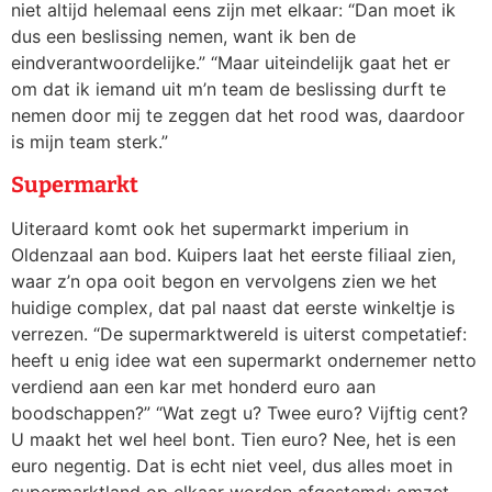
niet altijd helemaal eens zijn met elkaar: “Dan moet ik
dus een beslissing nemen, want ik ben de
eindverantwoordelijke.” “Maar uiteindelijk gaat het er
om dat ik iemand uit m’n team de beslissing durft te
nemen door mij te zeggen dat het rood was, daardoor
is mijn team sterk.”
Supermarkt
Uiteraard komt ook het supermarkt imperium in
Oldenzaal aan bod. Kuipers laat het eerste filiaal zien,
waar z’n opa ooit begon en vervolgens zien we het
huidige complex, dat pal naast dat eerste winkeltje is
verrezen. “De supermarktwereld is uiterst competatief:
heeft u enig idee wat een supermarkt ondernemer netto
verdiend aan een kar met honderd euro aan
boodschappen?” “Wat zegt u? Twee euro? Vijftig cent?
U maakt het wel heel bont. Tien euro? Nee, het is een
euro negentig. Dat is echt niet veel, dus alles moet in
supermarktland op elkaar worden afgestemd: omzet,