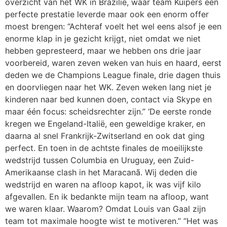
overzicht van het WK in Brazilië, waar team Kuipers een
perfecte prestatie leverde maar ook een enorm offer
moest brengen: “Achteraf voelt het wel eens alsof je een
enorme klap in je gezicht krijgt, niet omdat we niet
hebben gepresteerd, maar we hebben ons drie jaar
voorbereid, waren zeven weken van huis en haard, eerst
deden we de Champions League finale, drie dagen thuis
en doorvliegen naar het WK. Zeven weken lang niet je
kinderen naar bed kunnen doen, contact via Skype en
maar één focus: scheidsrechter zijn.” ‘De eerste ronde
kregen we Engeland-Italië, een geweldige kraker, en
daarna al snel Frankrijk-Zwitserland en ook dat ging
perfect. En toen in de achtste finales de moeilijkste
wedstrijd tussen Columbia en Uruguay, een Zuid-
Amerikaanse clash in het Maracanã. Wij deden die
wedstrijd en waren na afloop kapot, ik was vijf kilo
afgevallen. En ik bedankte mijn team na afloop, want
we waren klaar. Waarom? Omdat Louis van Gaal zijn
team tot maximale hoogte wist te motiveren.” “Het was