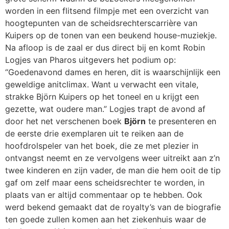
worden in een flitsend filmpje met een overzicht van
hoogtepunten van de scheidsrechterscarrière van
Kuipers op de tonen van een beukend house-muziekje.
Na afloop is de zaal er dus direct bij en komt Robin
Logjes van Pharos uitgevers het podium op:
“Goedenavond dames en heren, dit is waarschijnlijk een
geweldige anitclimax. Want u verwacht een vitale,
strakke Björn Kuipers op het toneel en u krijgt een
gezette, wat oudere man.” Logjes trapt de avond af
door het net verschenen boek
Björn
te presenteren en
de eerste drie exemplaren uit te reiken aan de
hoofdrolspeler van het boek, die ze met plezier in
ontvangst neemt en ze vervolgens weer uitreikt aan z’n
twee kinderen en zijn vader, de man die hem ooit de tip
gaf om zelf maar eens scheidsrechter te worden, in
plaats van er altijd commentaar op te hebben. Ook
werd bekend gemaakt dat de royalty’s van de biografie
ten goede zullen komen aan het ziekenhuis waar de