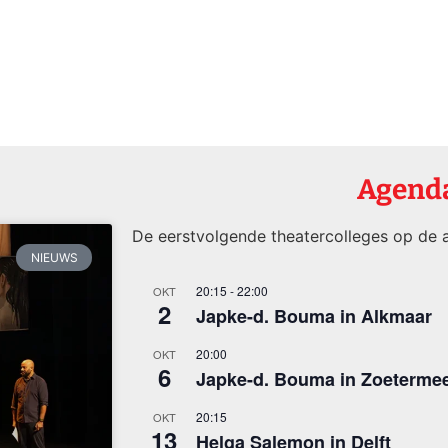
Agend
De eerstvolgende theatercolleges op de a
NIEUWS
20:15
-
22:00
OKT
2
Japke-d. Bouma in Alkmaar
20:00
OKT
6
Japke-d. Bouma in Zoeterme
20:15
OKT
13
Helga Salemon in Delft