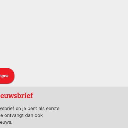
leges
ieuwsbrief
wsbrief en je bent als eerste
je ontvangt dan ook
ieuws.