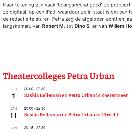
Haar tekening zijn vaak ‘
beangstigend goed
’, ze probeer
ze digitaal, op een iPad, waardoor ze in staat is om een t
de redactie te sturen. Petra zag de afgelopen achttien ja
langskomen. Van
Robert M.
tot
Dino S.
en van
Willem Ho
Theatercolleges Petra Urban
20:00
-
22:30
DEC
1
Saskia Belleman en Petra Urban in Zoetermeer
20:00
-
22:30
JAN
11
Saskia Belleman en Petra Urban in Utrecht
20:15
-
22:30
JAN