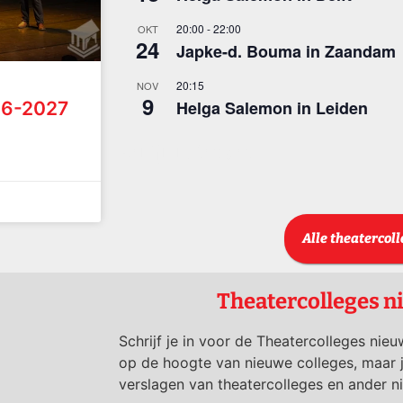
20:00
-
22:00
OKT
24
Japke-d. Bouma in Zaandam
20:15
NOV
9
Helga Salemon in Leiden
26-2027
Bekijk kalender
Alle theatercol
Theatercolleges n
Schrijf je in voor de Theatercolleges nieu
op de hoogte van nieuwe colleges, maar 
verslagen van theatercolleges en ander n