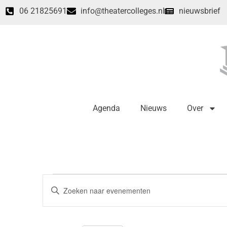
06 21825691
info@theatercolleges.nl
nieuwsbrief
Agenda
Nieuws
Over
Evenementen
Vul
een
Zoeken
keyword
in.
en
Zoek
voor