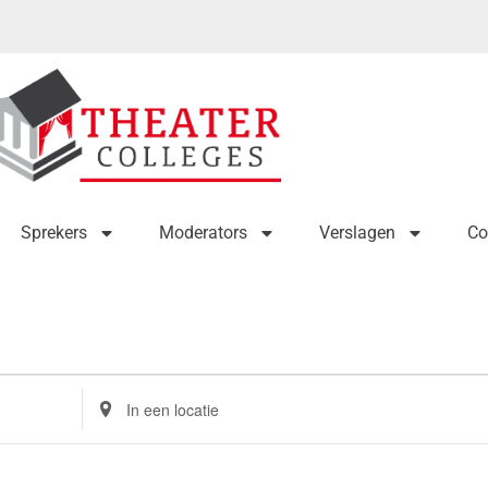
Sprekers
Moderators
Verslagen
Co
Voer
locatie
in.
Zoek
naar
Evenementen