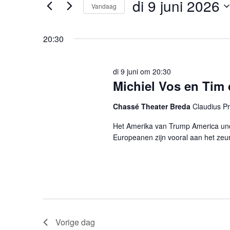
di 9 juni 2026
weergeven
Evenementen
Vandaag
met
navigatie
Selecteer
keyword.
een
datum.
20:30
di 9 juni om 20:30
Michiel Vos en Tim 
Chassé Theater Breda
Claudius Pr
Het Amerika van Trump America un
Europeanen zijn vooral aan het zeure
Vorige dag