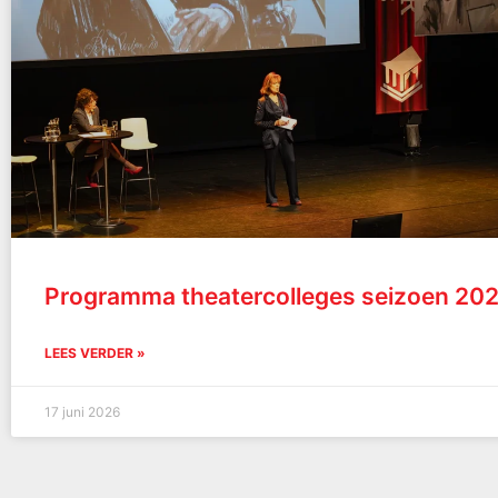
Programma theatercolleges seizoen 20
LEES VERDER »
17 juni 2026