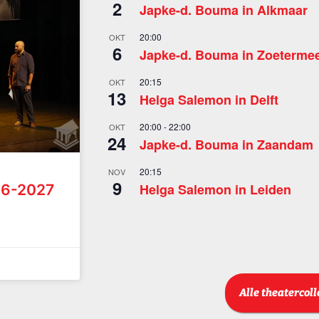
2
Japke-d. Bouma in Alkmaar
20:00
OKT
6
Japke-d. Bouma in Zoeterme
20:15
OKT
13
Helga Salemon in Delft
20:00
-
22:00
OKT
24
Japke-d. Bouma in Zaandam
20:15
NOV
9
Helga Salemon in Leiden
26-2027
Bekijk kalender
Alle theatercol