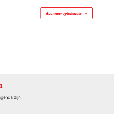
Abonneer op kalender
a
genda zijn: