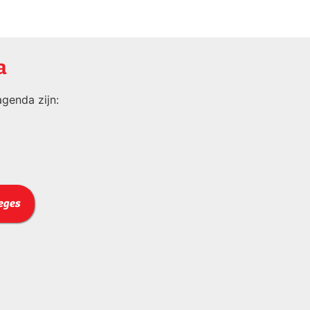
a
genda zijn:
leges