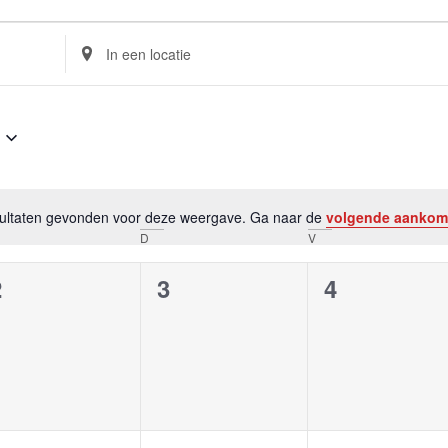
Voer
locatie
in.
Zoek
naar
Evenementen
per
locatie.
esultaten gevonden voor deze weergave. Ga naar de
volgende aankom
Bericht
D
V
0
0
0
2
3
4
evenementen,
evenementen,
evenement