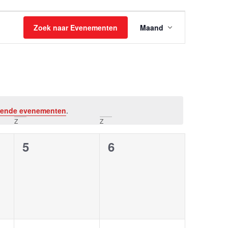
Evenemen
Zoek naar Evenementen
Maand
weergave
navigatie
ende evenementen
.
Z
Z
0
0
5
6
en,
evenementen,
evenementen,