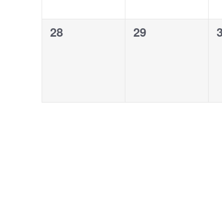
0
0
28
29
evenementen,
evenementen,