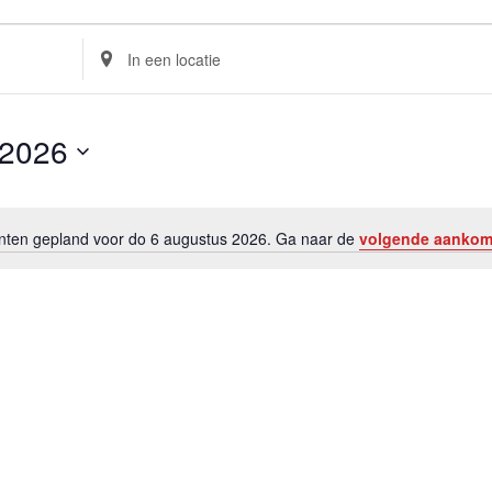
Voer
locatie
in.
Zoek
naar
Evenementen
 2026
per
locatie.
en gepland voor do 6 augustus 2026. Ga naar de
volgende aanko
Bericht