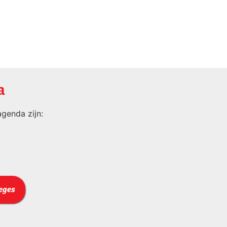
a
genda zijn:
leges