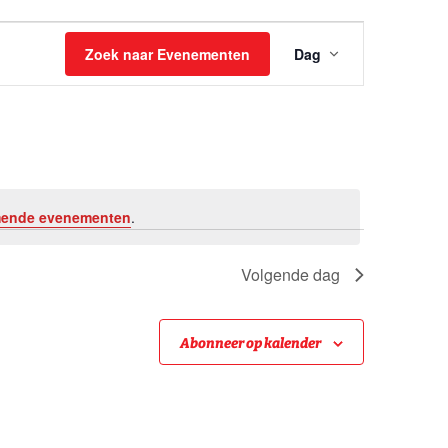
Evenemen
Zoek naar Evenementen
Dag
weergave
navigatie
mende evenementen
.
Volgende dag
Abonneer op kalender