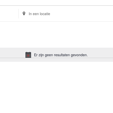
Voer
locatie
in.
Zoek
naar
Evenementen
per
locatie.
Er zijn geen resultaten gevonden.
Bericht