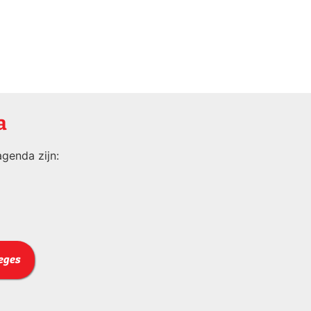
a
genda zijn:
leges