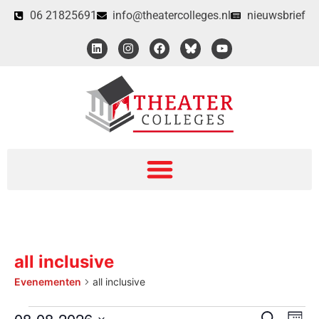
06 21825691
info@theatercolleges.nl
nieuwsbrief
all inclusive
Evenementen
all inclusive
08-08-2026
Eveneme
Zoeken